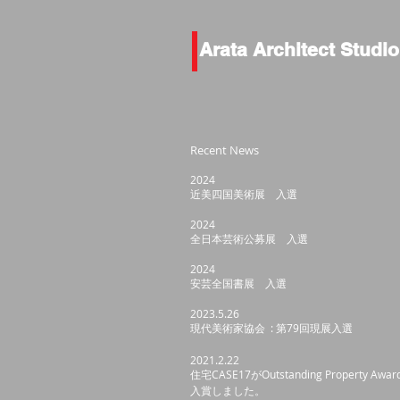
Arata Architect Studio
Recent News
2024
近美四国美術展 入選
2024
全日本芸術公募展 入選
2024
安芸全国書展 入選
2023.5.26
現代美術家協会 : 第79回現展入選
2021.2.22
住宅CASE17がOutstanding Property Awa
入賞しました。