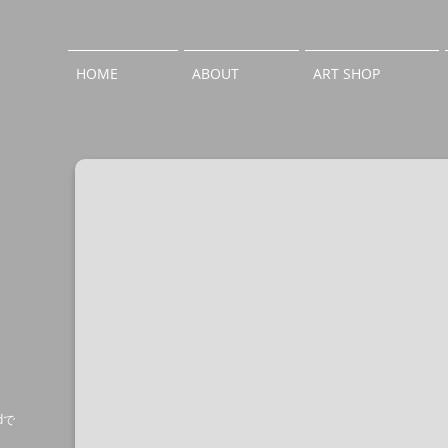
HOME
ABOUT
ART SHOP
M1
rdで