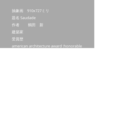
抽象画 910x727ミリ
題名 Saudade
作者 鶴田 新
建築家
受賞歴
american architecture award :honorable
mention
asia design prize: gold winner
outstanding property award: winner
Hidden talent art award: Shortlisted
artist
Recto verso gallery グループ展
現代美術家協会 第79回現展入選
第五回全日本芸術公募展入選
2024年公募近美四国美術展入選
2024年安芸市全国書展入選
こちらの作品は一級建築士の建築家が描
いた作品となります。