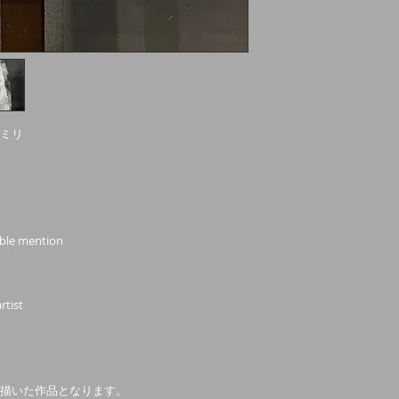
0ミリ
able mention
rtist
描いた作品となります。