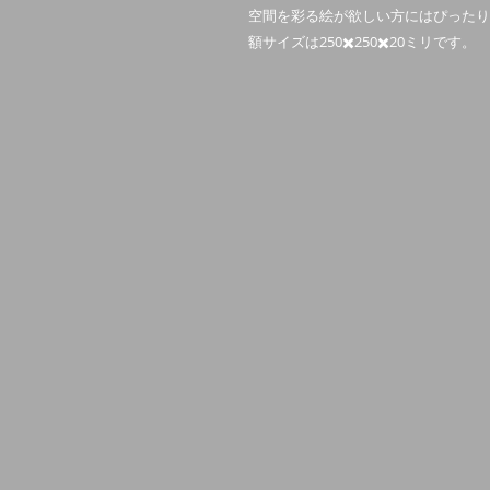
空間を彩る絵が欲しい方にはぴったり
額サイズは250✖️250✖️20ミリです。