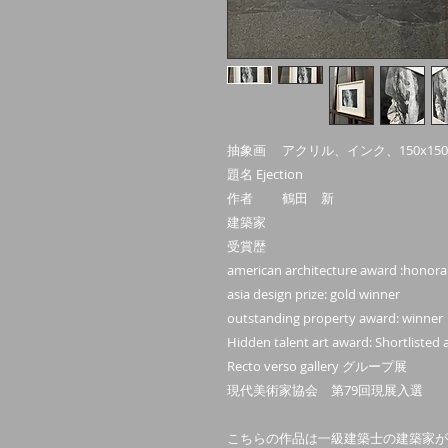
抽象画 アクリル、インク、150x15
題名 Ejection
作者 鶴田 新
建築家
受賞歴
american architecture award :honor
asia design prize: gold winner
outstanding property award: winner
Hidden talent art award: Shortlisted a
Recto verso gallery グループ展
現代美術家協会 第79回現展入選
こちらの作品は一級建築士の建築家が