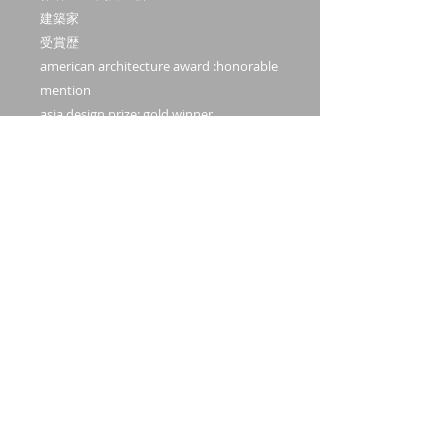
建築家
受賞歴
american architecture award :honorable
mention
asia design prize: gold winner
outstanding property award: winner
Hidden talent art award: Shortlisted
artist
Recto verso gallery グループ展
現代美術家協会 第79回現展入選
こちらの作品は一級建築士の建築家が描
いた作品となります。
空間を引き締める絵が欲しい方にはぴっ
たりの絵となってます。
白フレームで額装してからの発送となり
ます。フレーム取り寄せに少し時間がか
かります。