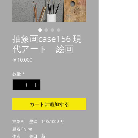
抽象画case156 現
代アート 絵画
価
￥10,000
格
数量
*
カートに追加する
抽象画 墨絵 148x100ミリ
題名 Flying
作者 鶴田 新