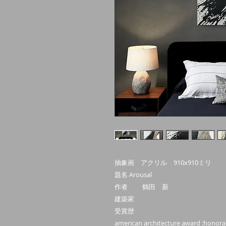
抽象画 アクリル 910x910ミリ
題名 Arousal
作者 鶴田 新
建築家
受賞歴
american architecture award :honor