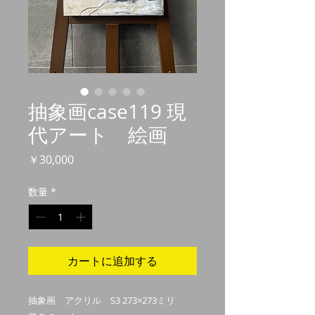
抽象画case119 現
代アート 絵画
価
￥30,000
格
数量
*
カートに追加する
抽象画 アクリル S3 273×273ミリ